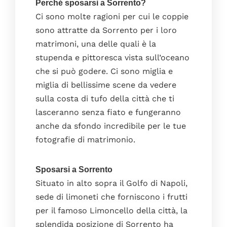
Perché sposarsi a Sorrento?
Ci sono molte ragioni per cui le coppie
sono attratte da Sorrento per i loro
matrimoni, una delle quali è la
stupenda e pittoresca vista sull’oceano
che si può godere. Ci sono miglia e
miglia di bellissime scene da vedere
sulla costa di tufo della città che ti
lasceranno senza fiato e fungeranno
Home
anche da sfondo incredibile per le tue
La casa
fotografie di matrimonio.
La cucina
Le camere da letto
Sposarsi a Sorrento
La terrazza
Situato in alto sopra il Golfo di Napoli,
sede di limoneti che forniscono i frutti
I bagni
per il famoso Limoncello della città, la
I servizi
splendida posizione di Sorrento ha