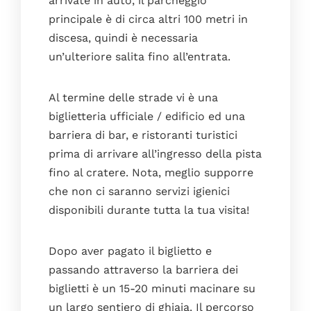
arrivate in auto, il parcheggio
La casa
principale è di circa altri 100 metri in
La cucina
discesa, quindi è necessaria
Le camere da letto
un’ulteriore salita fino all’entrata.
La terrazza
Al termine delle strade vi è una
I bagni
biglietteria ufficiale / edificio ed una
I servizi
barriera di bar, e ristoranti turistici
Le foto
prima di arrivare all’ingresso della pista
Il blog
fino al cratere. Nota, meglio supporre
che non ci saranno servizi igienici
Dove siamo
disponibili durante tutta la tua visita!
Faq
Contatti
Dopo aver pagato il biglietto e
Prenota
passando attraverso la barriera dei
biglietti è un 15-20 minuti macinare su
un largo sentiero di ghiaia. Il percorso