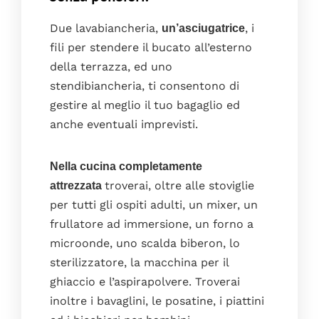
Due lavabiancheria,
, i
un’asciugatrice
fili per stendere il bucato all’esterno
della terrazza, ed uno
stendibiancheria, ti consentono di
gestire al meglio il tuo bagaglio ed
anche eventuali imprevisti.
Nella cucina completamente
troverai, oltre alle stoviglie
attrezzata
Home
per tutti gli ospiti adulti, un mixer, un
La casa
frullatore ad immersione, un forno a
La cucina
microonde, uno scalda biberon, lo
sterilizzatore, la macchina per il
Le camere da letto
ghiaccio e l’aspirapolvere. Troverai
La terrazza
inoltre i bavaglini, le posatine, i piattini
I bagni