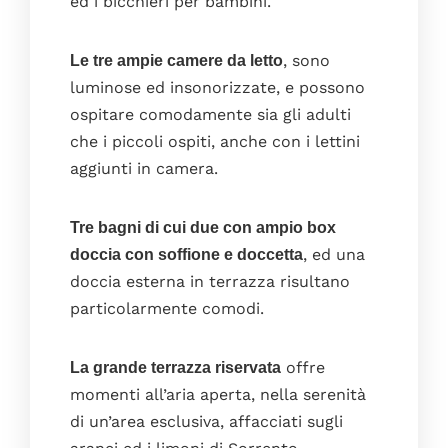
ed i bicchieri per bambini.
I servizi
Le foto
, sono
Le tre ampie camere da letto
luminose ed insonorizzate, e possono
Il blog
ospitare comodamente sia gli adulti
Dove siamo
che i piccoli ospiti, anche con i lettini
Faq
aggiunti in camera.
Contatti
Prenota
Tre bagni di cui due con ampio box
, ed una
doccia con soffione e doccetta
doccia esterna in terrazza risultano
particolarmente comodi.
offre
La grande terrazza riservata
momenti all’aria aperta, nella serenità
di un’area esclusiva, affacciati sugli