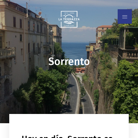
Sorrento
EN
IT
ES